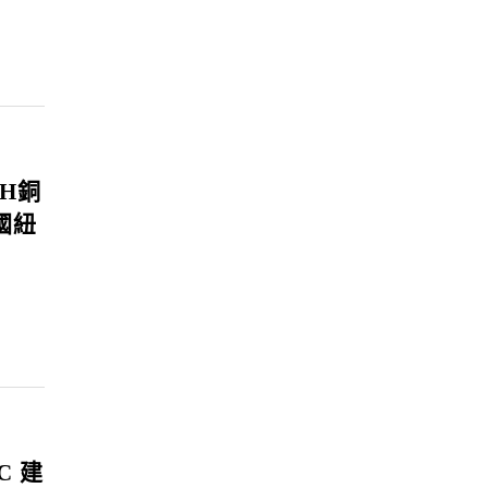
H銅
國紐
C 建